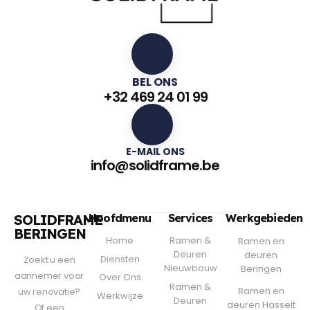
BEL ONS
+32 469 24 01 99
E-MAIL ONS
info@solidframe.be
SOLIDFRAME
Hoofdmenu
Services
Werkgebieden
BERINGEN
Home
Ramen &
Ramen en
Deuren
deuren
Diensten
Zoekt u een
Nieuwbouw
Beringen
aannemer voor
Over Ons
Ramen &
Ramen en
uw renovatie?
Werkwijze
Deuren
deuren Hasselt
Of een