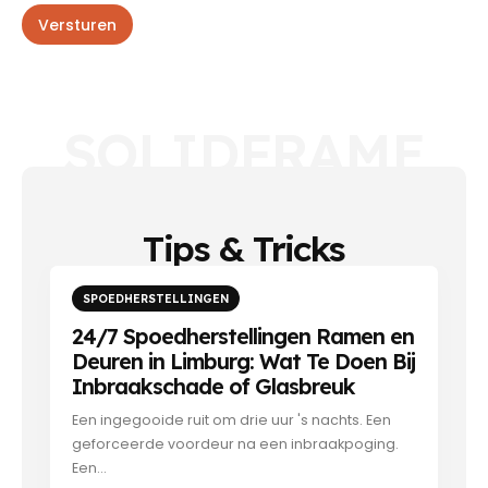
R
E
Versturen
A
-
g
m
r
a
e
i
e
l
m
a
SOLIDFRAME
e
d
n
r
t
e
*
s
J
o
Tips & Tricks
u
w
E
SPOEDHERSTELLINGEN
-
m
24/7 Spoedherstellingen Ramen en
a
Deuren in Limburg: Wat Te Doen Bij
i
l
Inbraakschade of Glasbreuk
a
d
Een ingegooide ruit om drie uur 's nachts. Een
r
geforceerde voordeur na een inbraakpoging.
e
Een...
s