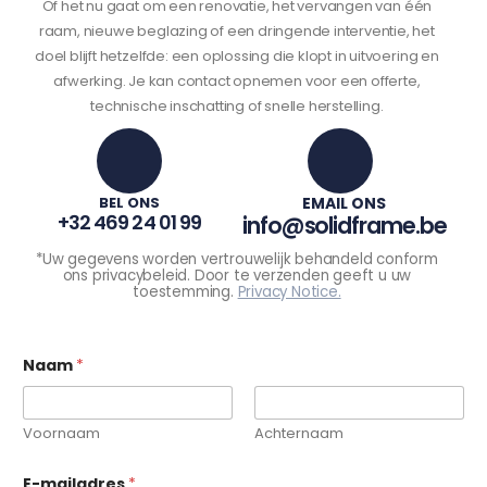
Of het nu gaat om een renovatie, het vervangen van één
raam, nieuwe beglazing of een dringende interventie, het
doel blijft hetzelfde: een oplossing die klopt in uitvoering en
afwerking. Je kan contact opnemen voor een offerte,
technische inschatting of snelle herstelling.
BEL ONS
EMAIL ONS
+32 469 24 01 99
info@solidframe.be
*Uw gegevens worden vertrouwelijk behandeld conform
ons privacybeleid. Door te verzenden geeft u uw
toestemming.
Privacy Notice.
Naam
*
Voornaam
Achternaam
E-mailadres
*