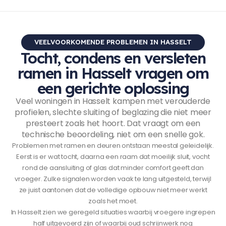
VEELVOORKOMENDE PROBLEMEN IN HASSELT
Tocht, condens en versleten
ramen in Hasselt vragen om
een gerichte oplossing
Veel woningen in Hasselt kampen met verouderde
profielen, slechte sluiting of beglazing die niet meer
presteert zoals het hoort. Dat vraagt om een
technische beoordeling, niet om een snelle gok.
Problemen met ramen en deuren ontstaan meestal geleidelijk.
Eerst is er wat tocht, daarna een raam dat moeilijk sluit, vocht
rond de aansluiting of glas dat minder comfort geeft dan
vroeger. Zulke signalen worden vaak te lang uitgesteld, terwijl
ze juist aantonen dat de volledige opbouw niet meer werkt
zoals het moet.
In Hasselt zien we geregeld situaties waarbij vroegere ingrepen
half uitgevoerd zijn of waarbij oud schrijnwerk nog