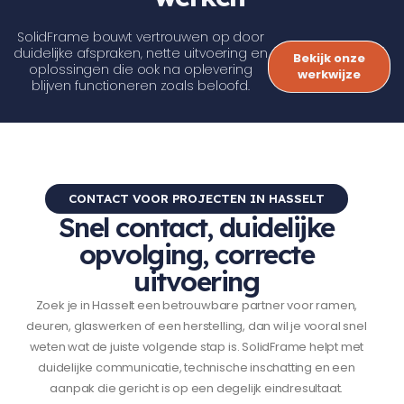
SolidFrame bouwt vertrouwen op door
duidelijke afspraken, nette uitvoering en
Bekijk onze
oplossingen die ook na oplevering
werkwijze
blijven functioneren zoals beloofd.
CONTACT VOOR PROJECTEN IN HASSELT
Snel contact, duidelijke
opvolging, correcte
uitvoering
Zoek je in Hasselt een betrouwbare partner voor ramen,
deuren, glaswerken of een herstelling, dan wil je vooral snel
weten wat de juiste volgende stap is. SolidFrame helpt met
duidelijke communicatie, technische inschatting en een
aanpak die gericht is op een degelijk eindresultaat.