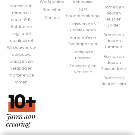
Werkgebied
Renovatie
specialist in
Ramen en
Berichten
24/7
ramen en
deuren
Spoedherstelling
Contact
Heusden-
deuren? Bij
Glaswerken &
Zolder
Solidframe
Herstellingen
krijgt u het
Ramen en
Veranda's en
totaalpakket.
deuren
Overkappingen
Lummen
Wij bouwen uw
Sectionale
aanbouw,
Ramen en
Poorten
plaatsen uw
deuren
Zonwering en
veranda én
Tessenderlo
Ventilatie
monteren de
Ramen en
ramen.
deuren Ham
10+
Jaren aan
ervaring